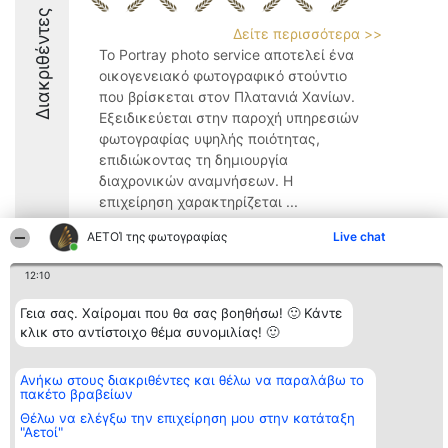
Διακριθέντες
Δείτε περισσότερα >>
Το Portray photo service αποτελεί ένα
οικογενειακό φωτογραφικό στούντιο
που βρίσκεται στον Πλατανιά Χανίων.
Εξειδικεύεται στην παροχή υπηρεσιών
φωτογραφίας υψηλής ποιότητας,
επιδιώκοντας τη δημιουργία
διαχρονικών αναμνήσεων. Η
επιχείρηση χαρακτηρίζεται ...
9.9
ΑΕΤΟΊ της φωτογραφίας
Live chat
12:10
Διοργανωτής της
Κατάταξη
Επικοινωνία
Γεια σας. Χαίρομαι που θα σας βοηθήσω! 🙂 Κάντε
κατάταξης
Διακριθέντες
Επικοινωνία
κλικ στο αντίστοιχο θέμα συνομιλίας! 🙂
BEAUTIFUL COMPANY
Λίστα όλων
Μονοπρόσωπη ΙΚΕ
των
ΤΗΛ. ΕΠΙΚΟΙΝΩΝΙΑΣ:
διακριθέντων
Ανήκω στους διακριθέντες και θέλω να παραλάβω το
2104128019
Μεθοδολογία
πακέτο βραβείων
email:
Όροι &
aetoi@beautifulcompany.co
προϋποθέσεις
Θέλω να ελέγξω την επιχείρηση μου στην κατάταξη
ΠΟΛΙΤΙΚΗ
"Αετοί"
ΑΠΟΡΡΗΤΟΥ