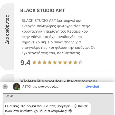
BLACK STUDIO ART
Διακριθέντες
BLACK STUDIO ART λειτουργεί ως
ενεργός πολυχώρος φωτογραφίας στην
καλλιτεχνική περιοχή του Κεραμεικού
στην Αθήνα και έχει αναδειχθεί σε
σημαντικό σημείο συνάντησης για
επαγγελματίες και φίλους της εικόνας. Οι
εγκαταστάσεις του, καλύπτοντας ...
9.4
Violeta Rigopoulou - Φωτογραφοι,
Γαμοι, Βαπτισεις
ΑΕΤΟΊ της φωτογραφίας
Live chat
Διακριθέντες
Η Βιολέτα Ρηγοπούλου δραστηριοποιείται
02:46
στην Αθήνα και εξειδικεύεται στη
Γεια σας. Χαίρομαι που θα σας βοηθήσω! 🙂 Κάντε
φωτογραφία γάμων και βαπτίσεων, με
κλικ στο αντίστοιχο θέμα συνομιλίας! 🙂
γνώμονα τη μοναδική καταγραφή των