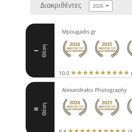
Διακριθέντες
2026
Mpougadis.gr
Θέση
I
10.0
Alexandrakis Photography
Θέση
II
9.8
(