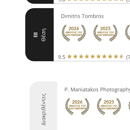
Dimitris Tombros
Θέση
III
9.5
(
P. Maniatakos Photograph
Διακριθέντες