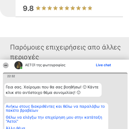
9.8
Παρόμοιες επιχειρήσεις απο άλλες
περιοχές
ΑΕΤΟΊ της φωτογραφίας
Live chat
Διοργανωτής της
Κατάταξη
Επικοινωνία
22:32
κατάταξης
Διακριθέντες
Επικοινωνία
BEAUTIFUL COMPANY
Λίστα όλων
Γεια σας. Χαίρομαι που θα σας βοηθήσω! 🙂 Κάντε
Μονοπρόσωπη ΙΚΕ
των
κλικ στο αντίστοιχο θέμα συνομιλίας! 🙂
ΤΗΛ. ΕΠΙΚΟΙΝΩΝΙΑΣ:
διακριθέντων
2104128019
Μεθοδολογία
email:
Όροι &
Ανήκω στους διακριθέντες και θέλω να παραλάβω το
aetoi@beautifulcompany.co
προϋποθέσεις
πακέτο βραβείων
ΠΟΛΙΤΙΚΗ
ΑΠΟΡΡΗΤΟΥ
Θέλω να ελέγξω την επιχείρηση μου στην κατάταξη
"Αετοί"
Άλλο θέμα