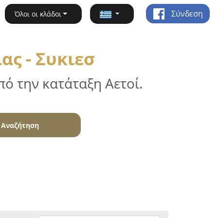
Σύνδεση
Όλοι οι κλάδοι
ς - Συκιεσ
ό την κατάταξη Αετοί.
Αναζήτηση