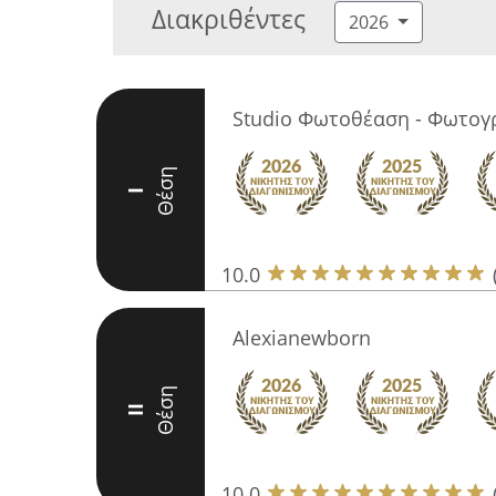
Διακριθέντες
2026
Studio Φωτοθέαση - Φωτογ
Θέση
I
10.0
Alexianewborn
Θέση
II
10.0