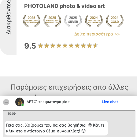
Διακριθέντες
PHOTOLAND photo & video art
Δείτε περισσότερα >>
9.5
Παρόμοιες επιχειρήσεις απο άλλες
περιοχές
ΑΕΤΟΊ της φωτογραφίας
Live chat
10:09
Διοργανωτής της
Κατάταξη
Επικοινωνία
κατάταξης
Διακριθέντες
Επικοινωνία
Γεια σας. Χαίρομαι που θα σας βοηθήσω! 🙂 Κάντε
BEAUTIFUL COMPANY
Λίστα όλων
κλικ στο αντίστοιχο θέμα συνομιλίας! 🙂
Μονοπρόσωπη ΙΚΕ
των
ΤΗΛ. ΕΠΙΚΟΙΝΩΝΙΑΣ:
διακριθέντων