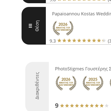
Papaioannou Kostas Weddi
Θέση
III
9.3
(
PhotoStigmes Γουστέρης 
Διακριθέντες
9