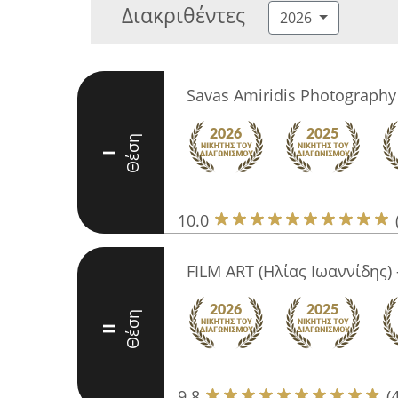
Διακριθέντες
2026
Savas Amiridis Photography
Θέση
I
10.0
FILM ART (Ηλίας Ιωαννίδης) 
Θέση
II
9.8
(