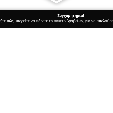
Συγχαρητήρια!
γξτε πώς μπορείτε να πάρετε το πακέτο βραβείων, για να απολαύσε
 Φωτογραφίας - Λαρισα
Studio PSV Dardoumpas Photograph
hy-Cinematography
Σχετικά με την εταιρεία:
Studio PSV
βρίσκεται στη Λάρι
για πολλά χρόνια στον τομέα τ
εταιρεία παρέχει ποικιλία υπ
κοινωνικών εκδηλώσεων — συ
διαφημιστικές και στούντιο φ
Δείτε περισσότερα >>
βίντεο παραγωγών. Επιπλέον, 
προσφέρει υπηρεσίες ηχητικής
για διάφορες κοινωνικές διοργ