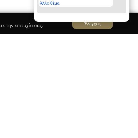
Άλλο θέμα
Έλεγχος
τε την επιτυχία σας.
y-Cinematography Company
σα, στη διεύθυνση Μανδηλαρά 58, και λειτουργεί
ης φωτογραφίας, του βίντεο και του ήχου. Η
ηρεσιών, όπως φωτογράφιση και βιντεοσκόπηση
μπεριλαμβανομένων γάμων και βαπτίσεων —,
ωτογραφίες, καθώς και ψηφιακή επεξεργασία
αναλαμβάνει δημιουργία τηλεοπτικών σποτ και
 κάλυψης με εξειδικευμένη επεξεργασία ήχου
ανώσεις.