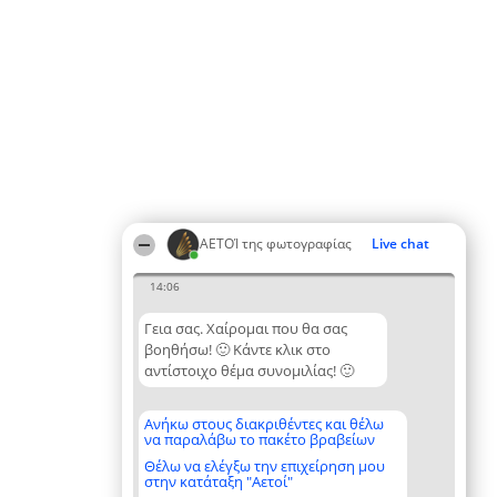
ΑΕΤΟΊ της φωτογραφίας
Live chat
14:06
Γεια σας. Χαίρομαι που θα σας
βοηθήσω! 🙂 Κάντε κλικ στο
αντίστοιχο θέμα συνομιλίας! 🙂
Ανήκω στους διακριθέντες και θέλω
να παραλάβω το πακέτο βραβείων
Θέλω να ελέγξω την επιχείρηση μου
στην κατάταξη "Αετοί"