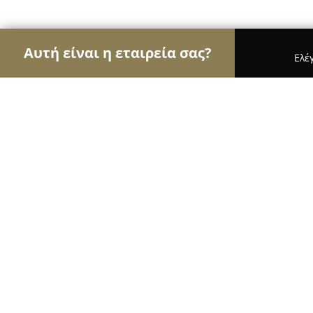
Αυτή είναι η εταιρεία σας?
Ελέ
Αετοί της φωτογραφίας
Φωτογραφεία, Στούντιο
Studio PSV Dardoumpas Photograp
Company
10
(176)