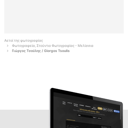
Αετοί της φωτογραφίας
Φωτογραφεία, Στούντιο Φωτογραφίας - Μελίσσια
Γιώργος Τσούλης / Giorgos Tsoulis