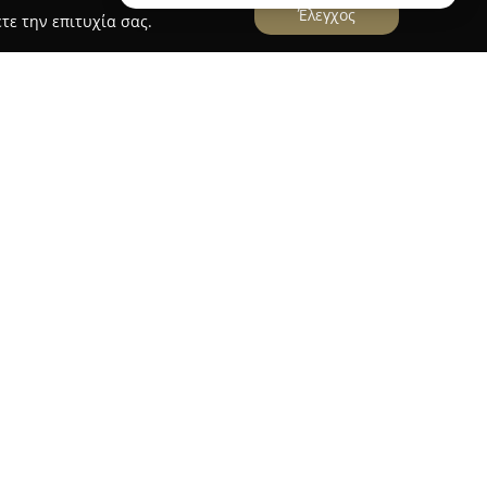
Έλεγχος
τε την επιτυχία σας.
 Μακροδημήτρη
ουργεί από το 1965 στον Ζωγράφο Αττικής,
ραφίας και βιντεολήψης. Το στούντιο δίνει
ην καλλιτεχνική αποτύπωση σημαντικών
βαπτίσεις και άλλες κοινωνικές εκδηλώσεις. Μέσα
ονται η δημιουργία πολυτελών ψηφιακών
ιών σε διάφορες διαστάσεις, καθώς και η
, t-shirts και κούπες.
νει υπηρεσίες όπως ψηφιακή επεξεργασία
ρετουσάρισμα παλιών φωτογραφιών, μετατροπή
ογραφήσεις για ταυτότητες ή διαβατήρια. Η