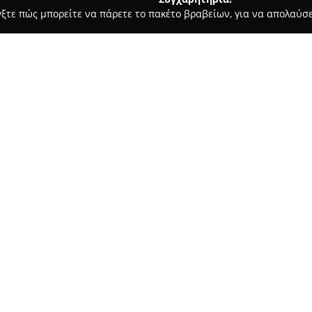
γξτε πώς μπορείτε να πάρετε το πακέτο βραβείων, για να απολαύσε
ο Φωτογραφίας - Ζωγράφου
Studio Makrodimitris - Στούντιο
Μακροδημήτρη
Σχετικά με την εταιρεία:
Το
Studio Μακροδημήτρη
λειτ
προσφέροντας υπηρεσίες φωτογ
έμφαση στην ποιότητα και στ
γεγονότων, όπως οι γάμοι, οι 
Δείτε περισσότερα >>
στις παροχές του περιλαμβάν
άλμπουμ, η εκτύπωση φωτογραφ
εκτύπωση σε υλικά όπως καμβάς
γου 58
Επιπλέον, το στούντιο προτεί
φωτογραφιών, βιντεομοντάζ, 
βιντεοκασετών σε DVD και φωτ