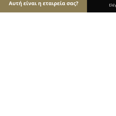
Αυτή είναι η εταιρεία σας?
Ελέ
Αετοί της φωτογραφίας
Φωτογραφεία, Στούντι
Studio Makrodimitris - Στούντιο 
9.5
(427)
Ζωγράφου, Λεωφ. Στρατάρχου Αλεξάνδρου Παπά
Εμφάνιση αριθμού τηλεφώνου