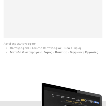
Αετοί της φωτογραφίας
Φωτογραφεία, Στούντιο Φωτογραφίας - Νέα Σμύρνη
Μεταξά Φωτογραφείο. Γάμος - Βάπτιση - Ψηφιακές Εργασίες