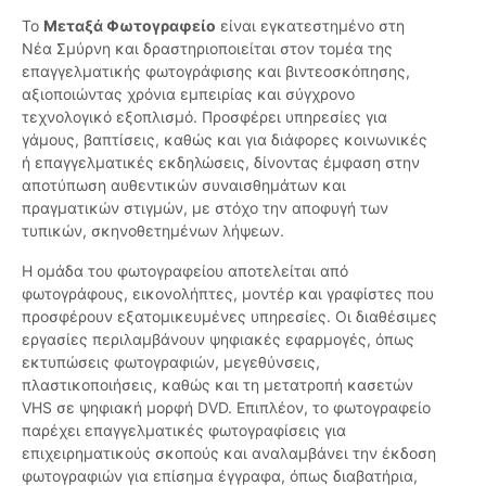
Το
Μεταξά Φωτογραφείο
είναι εγκατεστημένο στη
Νέα Σμύρνη και δραστηριοποιείται στον τομέα της
επαγγελματικής φωτογράφισης και βιντεοσκόπησης,
αξιοποιώντας χρόνια εμπειρίας και σύγχρονο
τεχνολογικό εξοπλισμό. Προσφέρει υπηρεσίες για
γάμους, βαπτίσεις, καθώς και για διάφορες κοινωνικές
ή επαγγελματικές εκδηλώσεις, δίνοντας έμφαση στην
αποτύπωση αυθεντικών συναισθημάτων και
πραγματικών στιγμών, με στόχο την αποφυγή των
τυπικών, σκηνοθετημένων λήψεων.
Η ομάδα του φωτογραφείου αποτελείται από
φωτογράφους, εικονολήπτες, μοντέρ και γραφίστες που
προσφέρουν εξατομικευμένες υπηρεσίες. Οι διαθέσιμες
εργασίες περιλαμβάνουν ψηφιακές εφαρμογές, όπως
εκτυπώσεις φωτογραφιών, μεγεθύνσεις,
πλαστικοποιήσεις, καθώς και τη μετατροπή κασετών
VHS σε ψηφιακή μορφή DVD. Επιπλέον, το φωτογραφείο
παρέχει επαγγελματικές φωτογραφίσεις για
επιχειρηματικούς σκοπούς και αναλαμβάνει την έκδοση
φωτογραφιών για επίσημα έγγραφα, όπως διαβατήρια,