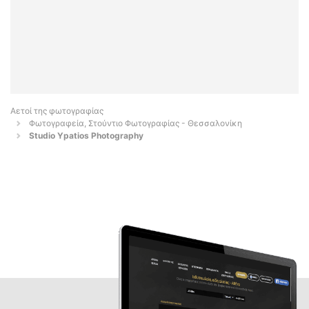
Αετοί της φωτογραφίας
Φωτογραφεία, Στούντιο Φωτογραφίας - Θεσσαλονίκη
Studio Ypatios Photography