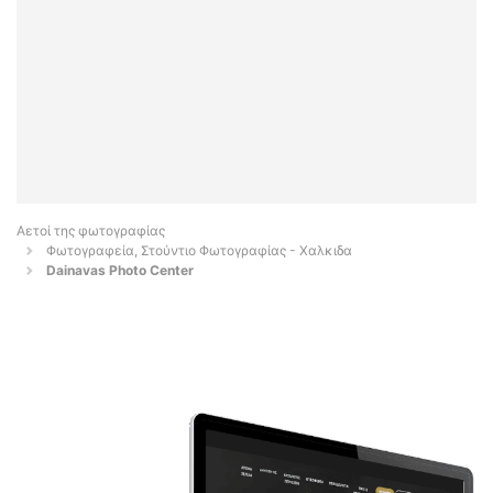
Αετοί της φωτογραφίας
Φωτογραφεία, Στούντιο Φωτογραφίας - Χαλκιδα
Dainavas Photo Center