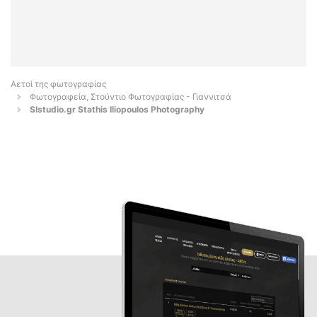
Αετοί της φωτογραφίας
Φωτογραφεία, Στούντιο Φωτογραφίας - Γιαννιτσά
SIstudio.gr Stathis Iliopoulos Photography