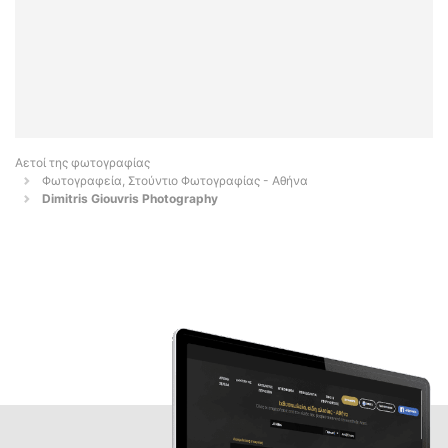
Αετοί της φωτογραφίας
Φωτογραφεία, Στούντιο Φωτογραφίας - Αθήνα
Dimitris Giouvris Photography