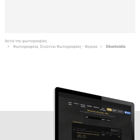
Αετοί της φωτογραφίας
Φωτογραφεία, Στούντιο Φωτογραφίας - Βεροια
Dkontsidis