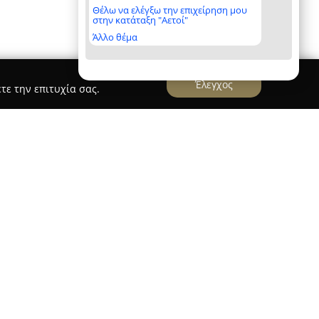
Θέλω να ελέγξω την επιχείρηση μου
στην κατάταξη "Αετοί"
Άλλο θέμα
Έλεγχος
τε την επιτυχία σας.
στη Θεσσαλονίκη, στην οδό Μητροπόλεως 125,
ομέα της φωτογραφίας, παρέχοντας πληθώρα
τούντιο διαθέτει εξειδίκευση στη δημιουργία
ογραφιών προϊόντων καθώς και καταλόγων,
ειρήσεων για υλικό προώθησης υψηλής
μα των υπηρεσιών της περιλαμβάνονται