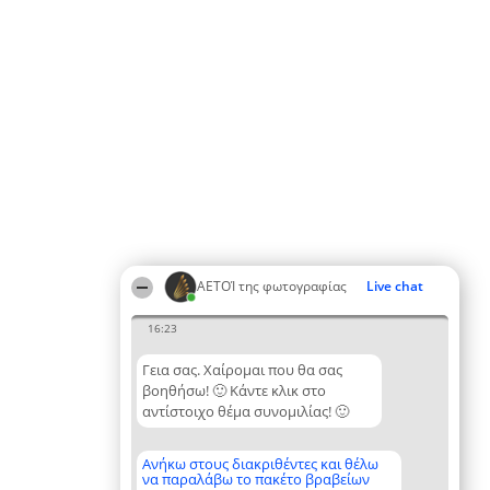
ΑΕΤΟΊ της φωτογραφίας
Live chat
16:23
Γεια σας. Χαίρομαι που θα σας
βοηθήσω! 🙂 Κάντε κλικ στο
αντίστοιχο θέμα συνομιλίας! 🙂
Ανήκω στους διακριθέντες και θέλω
να παραλάβω το πακέτο βραβείων