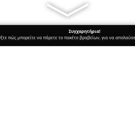
Συγχαρητήρια!
γξτε πώς μπορείτε να πάρετε το πακέτο βραβείων, για να απολαύσε
 Φωτογραφίας - Θεσσαλονίκη
OKTO Photography
Σχετικά με την εταιρεία:
Η
OKTO Photography
εδρεύει 
και δραστηριοποιείται στον τ
φωτογραφικών υπηρεσιών. Το σ
εταιρικών διαφημιστικών φωτ
Δείτε περισσότερα >>
καλύπτοντας απαιτήσεις επιχ
ποιότητας. Επιπλέον, στη γκά