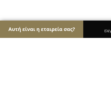
Αυτή είναι η εταιρεία σας?
Ελέ
Αετοί της φωτογραφίας
Φωτογραφεία, Στούντιο
OKTO Photography
10
(45)