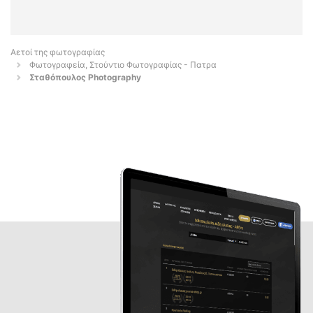
Αετοί της φωτογραφίας
Φωτογραφεία, Στούντιο Φωτογραφίας - Πατρα
Σταθόπουλος Photography