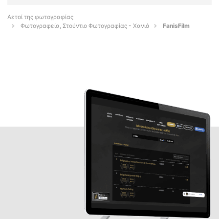
Αετοί της φωτογραφίας
Φωτογραφεία, Στούντιο Φωτογραφίας - Χανιά
FanisFilm