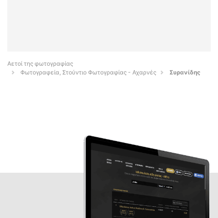
Αετοί της φωτογραφίας
Φωτογραφεία, Στούντιο Φωτογραφίας - Αχαρνές
Συρανίδης