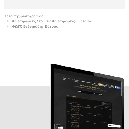
Αετοί της φωτογραφίας
Φωτογραφεία, Στούντιο Φωτογραφίας - Έδεσσα
ΦΩΤΟ Ευθυμιάδης Έδεσσα