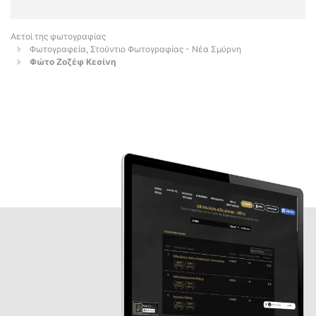
Αετοί της φωτογραφίας
Φωτογραφεία, Στούντιο Φωτογραφίας - Νέα Σμύρνη
Φώτο Ζοζέφ Κεσίνη