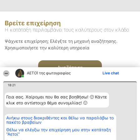
Βρείτε επιχείρηση
Η κατάταξη περιλαμβάνει τους καλύτερους στον κλάδο
Ψάχνετε επιχείρηση; Ελέγξτε τη μηχανή αναζήτησης.
Χρησιμοποιήστε την καλύτερη υπηρεσία
Αναζήτηση
ΑΕΤΟΊ της φωτογραφίας
Live chat
18:21
Γεια σας. Χαίρομαι που θα σας βοηθήσω! 🙂 Κάντε
κλικ στο αντίστοιχο θέμα συνομιλίας! 🙂
Διοργανωτής της
Κατάταξη
Επικοινωνία
Ανήκω στους διακριθέντες και θέλω να παραλάβω το
κατάταξης
Διακριθέντες
Επικοινωνία
πακέτο βραβείων
BEAUTIFUL COMPANY
Λίστα όλων
Μονοπρόσωπη ΙΚΕ
των
Θέλω να ελέγξω την επιχείρηση μου στην κατάταξη
ΤΗΛ. ΕΠΙΚΟΙΝΩΝΙΑΣ:
διακριθέντων
"Αετοί"
2104128019
Μεθοδολογία