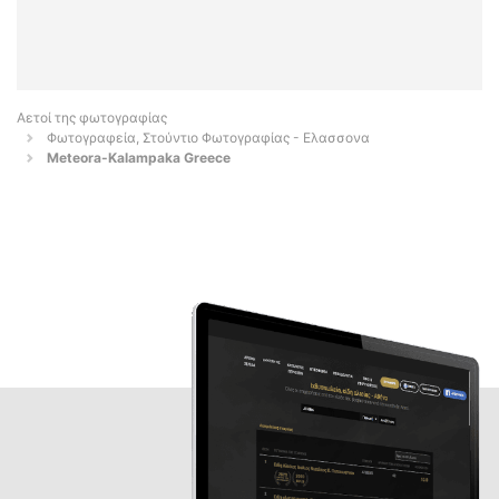
Αετοί της φωτογραφίας
Φωτογραφεία, Στούντιο Φωτογραφίας - Ελασσονα
Meteora-Kalampaka Greece