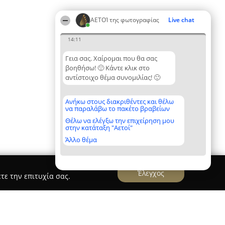
ΑΕΤΟΊ της φωτογραφίας
Live chat
14:11
Γεια σας. Χαίρομαι που θα σας
βοηθήσω! 🙂 Κάντε κλικ στο
αντίστοιχο θέμα συνομιλίας! 🙂
Ανήκω στους διακριθέντες και θέλω
να παραλάβω το πακέτο βραβείων
Θέλω να ελέγξω την επιχείρηση μου
στην κατάταξη "Αετοί"
Άλλο θέμα
Έλεγχος
τε την επιτυχία σας.