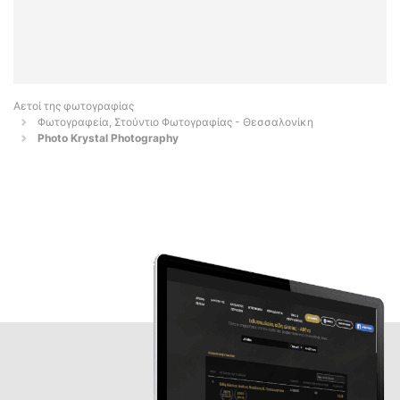
Αετοί της φωτογραφίας
Φωτογραφεία, Στούντιο Φωτογραφίας - Θεσσαλονίκη
Photo Krystal Photography