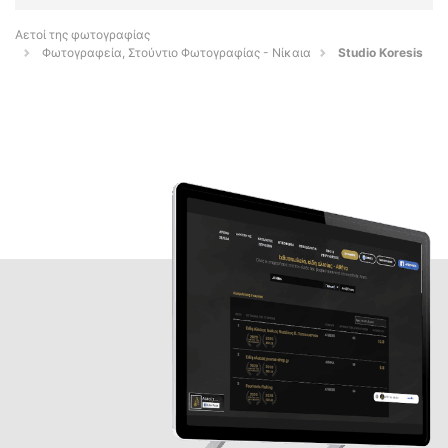
Αετοί της φωτογραφίας
Φωτογραφεία, Στούντιο Φωτογραφίας - Νίκαια
Studio Koresis