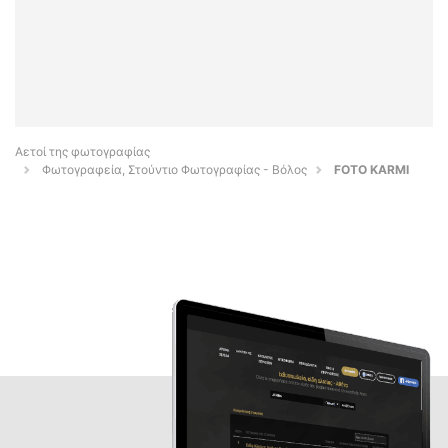
Αετοί της φωτογραφίας
Φωτογραφεία, Στούντιο Φωτογραφίας - Βόλος
FOTO KARMI