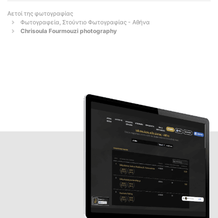
Αετοί της φωτογραφίας
Φωτογραφεία, Στούντιο Φωτογραφίας - Αθήνα
Chrisoula Fourmouzi photography