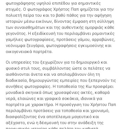
φωτογράφησης υψηλού επιπέδου για σημαντικές
στιγμές. Ο φωτογράφος Χρήστος Παπ φημίζεται για την
πολυετή πείρα του και το βαθύ πάθος για την αφήγηση
ιστοριών μέσω εικόνων, δίνοντας έμφαση στη σύλληψη
των συναισθημάτων και της αυθεντικής ομορφιάς κάθε
γεγονότος. Η εξειδίκευσή του περιλαμβάνει ρομαντικές
γαμήλιες φωτογραφίσεις, προτάσεις γάμου, αρραβώνες,
νεόνυμφα ζευγάρια, φωτογραφήσεις εγκυμοσύνης και
οικογενειακά πορτρέτα.
Οι υπηρεσίες του ξεχωρίζουν για το δημιουργικό και
φυσικό στυλ τους, συμβάλλοντας ώστε οι πελάτες να
αισθάνονται άνετα και να απολαμβάνουν όλη τη
διαδικασία, δημιουργώντας εμπειρίες που ξεπερνούν τις
συνήθεις φωτογραφίες. Η τοποθεσία της Κω προσφέρει
μοναδικά σκηνικά όπως χρυσαφένιες ακτές, καθαρά
νερά, ελαιώνες και γραφικά σοκάκια, ιδανικά για
πορτρέτα με χαρακτήρα. Η προσέγγιση του Χρήστου Παπ
περιλαμβάνει προτάσεις για τοποθεσία και χρονισμό,
διασφαλίζοντας ένα αποτέλεσμα μαγευτικό και
αξέχαστο, ενώ η δέσμευσή του στην ανάδειξη της
προσωπικής ιστορίας κάθε πελάτη τον καθιστά