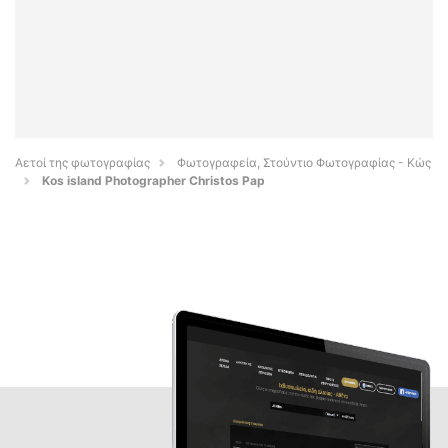
Αετοί της φωτογραφίας
Φωτογραφεία, Στούντιο Φωτογραφίας - Κώς
Kos island Photographer Christos Pap