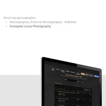
Αετοί της φωτογραφίας
Φωτογραφεία, Στούντιο Φωτογραφίας - Ανθούσα
Evangelia Lazou Photography