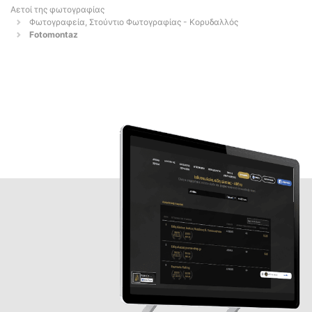
Αετοί της φωτογραφίας
Φωτογραφεία, Στούντιο Φωτογραφίας - Κορυδαλλός
Fotomontaz