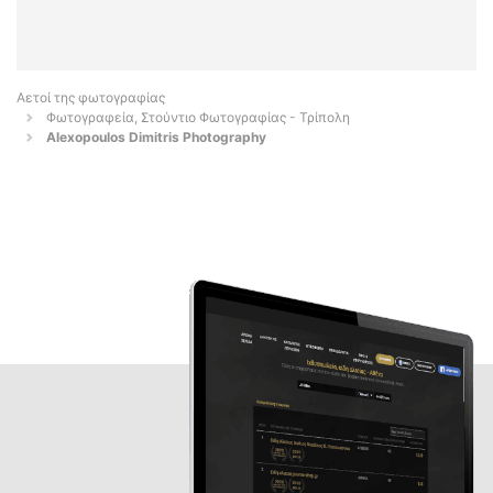
Αετοί της φωτογραφίας
Φωτογραφεία, Στούντιο Φωτογραφίας - Τρίπολη
Alexopoulos Dimitris Photography