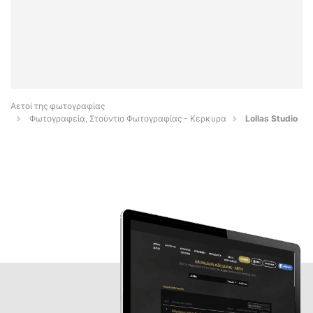
Αετοί της φωτογραφίας
Φωτογραφεία, Στούντιο Φωτογραφίας - Κερκυρα
Lollas Studio