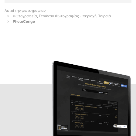
Αετοί της φωτογραφίας
Φωτογραφεία, Στούντιο Φωτογραφίας - περιοχή Πειραιά
PhotoCerigo