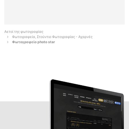
Αετοί της φωτογραφίας
Φωτογραφεία, Στούντιο Φωτογραφίας - Αχαρνές
Φωτογραφείο photo star