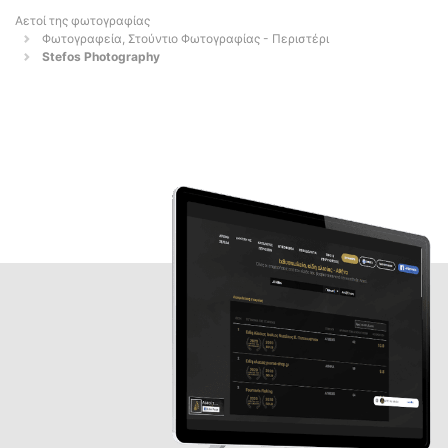
Αετοί της φωτογραφίας
Φωτογραφεία, Στούντιο Φωτογραφίας - Περιστέρι
Stefos Photography