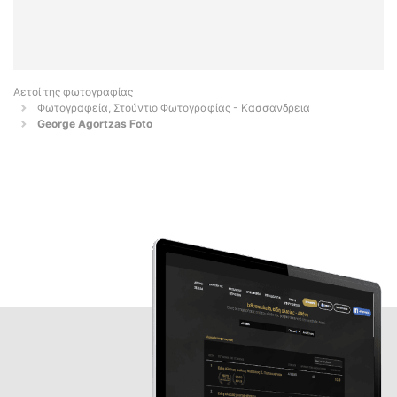
Αετοί της φωτογραφίας
Φωτογραφεία, Στούντιο Φωτογραφίας - Κασσανδρεια
George Agortzas Foto