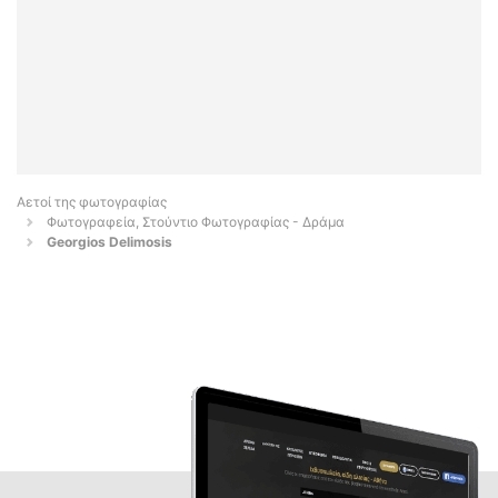
Αετοί της φωτογραφίας
Φωτογραφεία, Στούντιο Φωτογραφίας - Δράμα
Georgios Delimosis