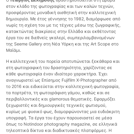
στον κλάδο της φωτογραφίας και των καλών τεχνών,
προσφέροντας μοναδική αισθητική στην καλλιτεχνική
δημιουργία. Με έτος γέννησης το 1982, διαμόρφωσε από
νωρίς τη σχέση του με τις τέχνες μέσω της ζωγραφικής,
κατακτώντας διακρίσεις στην Ελλάδα και εκθέτοντας
έργα του σε διεθνείς γκαλερί, συμπεριλαμβανομένων
της Seeme Gallery στη Νέα Υόρκη και της Art Scope στο
Μαϊάμι.
Η καλλιτεχνική του πορεία αποτυπώνεται ξεκάθαρα και
στη φωτογραφική του δραστηριότητα, χαρίζοντας σε
κάθε φωτογραφία έναν ιδιαίτερο χαρακτήρα. Έχει
αναγνωριστεί ως Επίσημος Fujifilm X-Photographer από
το 2016 και ειδικεύεται στην καλλιτεχνική φωτογραφία,
τα πορτρέτα, τη φωτογράφιση γάμου, καθώς και σε
περιβαλλοντικές και glamorous θεματικές. Εφαρμόζει
ξεχωριστές και δημιουργικές τεχνικές φωτισμού,
κυρίως με φυσικό φως, διαμορφώνοντας μια ευδιάκριτη
υπογραφή. Τα έργα του έχουν παρουσιαστεί σε μέσα
όπως το Notindoor photography magazine, σε ελληνικά
τηλεοπτικά δίκτυα και διαδικτυακές πλατφόρμες. Η