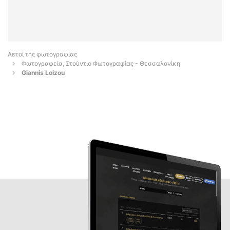
Αετοί της φωτογραφίας
Φωτογραφεία, Στούντιο Φωτογραφίας - Θεσσαλονίκη
Giannis Loizou