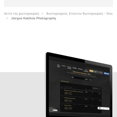
Αετοί της φωτογραφίας
Φωτογραφεία, Στούντιο Φωτογραφίας - Χίος
Jiorgos Kakitsis Photography