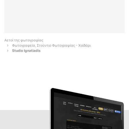
Αετοί της φωτογραφίας
Φωτογραφεία, Στούντιο Φωτογραφίας - Χαϊδάρι
Studio Ignatiadis