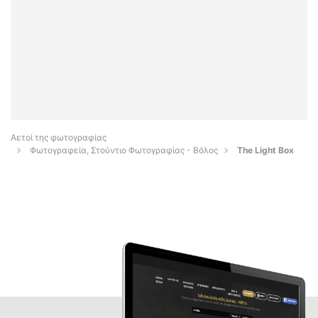
Αετοί της φωτογραφίας
Φωτογραφεία, Στούντιο Φωτογραφίας - Βόλος
The Light Box