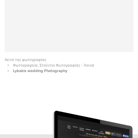
Αετοί της φωτογραφίας
Φωτογραφεία, Στούντιο Φωτογραφίας - Χανιά
Lykakis wedding Photography