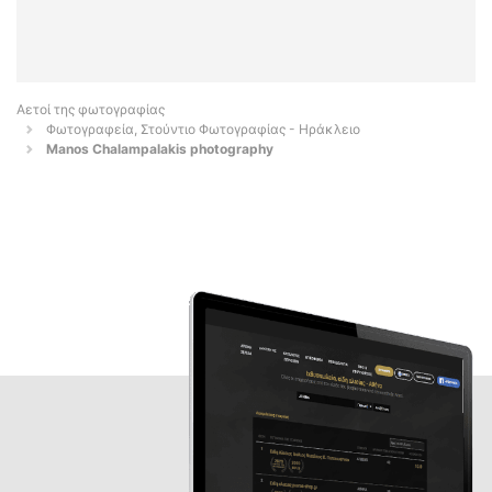
Αετοί της φωτογραφίας
Φωτογραφεία, Στούντιο Φωτογραφίας - Ηράκλειο
Manos Chalampalakis photography