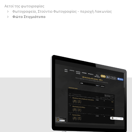
Αετοί της φωτογραφίας
Φωτογραφεία, Στούντιο Φωτογραφίας - περιοχή Λακωνίας
Φώτο Στιγμιότυπο