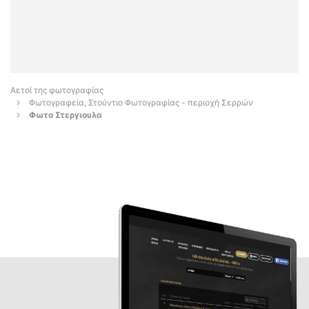
Αετοί της φωτογραφίας
Φωτογραφεία, Στούντιο Φωτογραφίας - περιοχή Σερρών
Φωτο Στεργιουλα