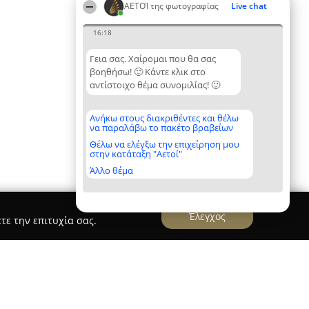
ΑΕΤΟΊ της φωτογραφίας
Live chat
16:18
Γεια σας. Χαίρομαι που θα σας
βοηθήσω! 🙂 Κάντε κλικ στο
αντίστοιχο θέμα συνομιλίας! 🙂
Ανήκω στους διακριθέντες και θέλω
να παραλάβω το πακέτο βραβείων
Θέλω να ελέγξω την επιχείρηση μου
στην κατάταξη "Αετοί"
Άλλο θέμα
Έλεγχος
τε την επιτυχία σας.