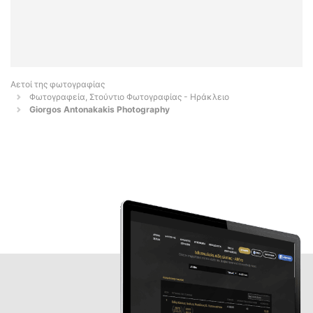
Αετοί της φωτογραφίας
Φωτογραφεία, Στούντιο Φωτογραφίας - Ηράκλειο
Giorgos Antonakakis Photography