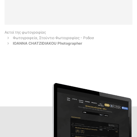
Αετοί της φωτογραφίας
Φωτογραφεία, Στούντιο Φωτογραφίας - Ροδοσ
IOANNA CHATZIDIAKOU Photographer